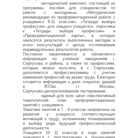
- методический комплект, состоящий из
программы, пособия для специалистов по
работе с молодежью, «Методические
рекомендации по профориентационной работе с
учащимися 8-11 классов», «Тетради выбора
профессии» для каждого учащегося, опросника
к «Тетради выбора профессии» и
«Профориентационной карты», в которую
заносятся результаты выполненных методик и
итоги консультаций с целью отслеживания
индивидуальных результатов работы..
Постоянно накапливается и обновляется
информация по учебным заведениям г.
Серпухова и района, а также по профессиям,
которые можно получить в г. Серпухове,
дополняются профессиограммы с учетом
изменения профессий на рынке труда. Ежегодно
готовится информация о днях открытых дверей
в ВУЗах г.г. Москвы,
Серпухова;централизованном тестировании.
- единый для всех школ перспективный
тематический план профориентационных
занятий с учащимися.
Тематика занятий в 7 - 9 классах направлена на
развитие у учащихся соответствующих
мотиваций к труду, осознанному планированию
и выбору рода будущей профессиональной
деятельности.
Учащиеся 10 11 классов в ходе занятий
знакомятся с перспективами и тенденциями