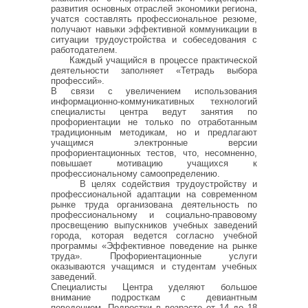
развития основных отраслей экономики региона,
учатся составлять профессиональное резюме,
получают навыки эффективной коммуникации в
ситуации трудоустройства и собеседования с
работодателем.
Каждый учащийся в процессе практической
деятельности заполняет «Тетрадь выбора
профессий».
В связи с увеличением использования
информационно-коммуникативных технологий
специалисты центра ведут занятия по
профориентации не только по отработанным
традиционным методикам, но и предлагают
учащимся электронные версии
профориентационных тестов, что, несомненно,
повышает мотивацию учащихся к
профессиональному самоопределению.
В целях содействия трудоустройству и
профессиональной адаптации на современном
рынке труда организована деятельность по
профессиональному и социально-правовому
просвещению выпускников учебных заведений
города, которая ведется согласно учебной
программы «Эффективное поведение на рынке
труда». Профориентационные услуги
оказываются учащимся и студентам учебных
заведений.
Специалисты Центра уделяют большое
внимание подросткам с девиантным
поведением. Подростки в возрасте от 14 до 18