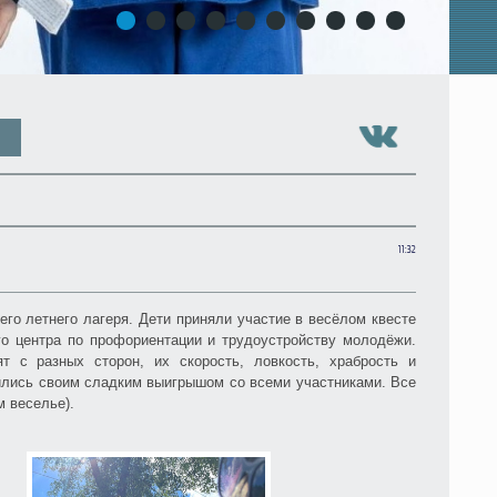
1
2
3
4
5
6
7
8
9
10
11:32
его летнего лагеря. Дети приняли участие в весёлом квесте
го центра по профориентации и трудоустройству молодёжи.
т с разных сторон, их скорость, ловкость, храбрость и
ились своим сладким выигрышом со всеми участниками. Все
 веселье).