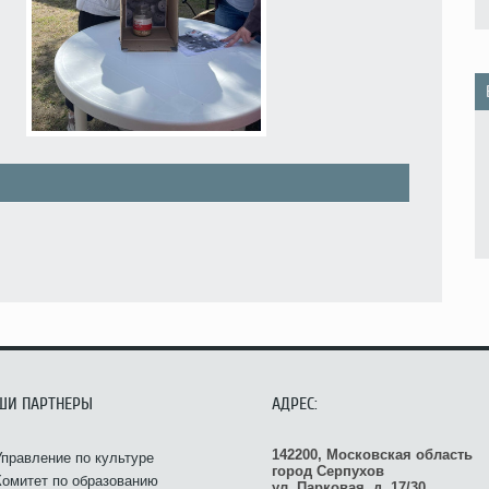
ШИ ПАРТНЕРЫ
АДРЕС:
142200, Московская область
Управление по культуре
город Серпухов
Комитет по образованию
ул. Парковая, д. 17/30