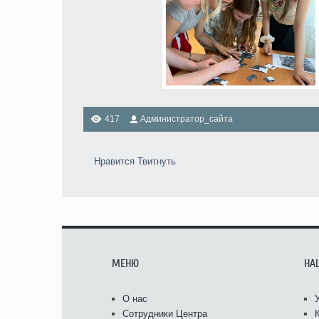
417
Администратор_сайта
Нравится
Твитнуть
МЕНЮ
НА
О нас
Сотрудники Центра