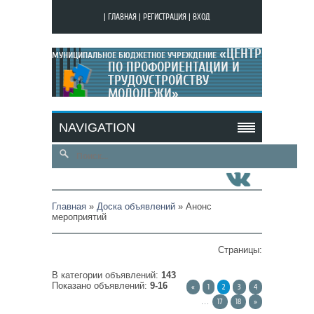
|
ГЛАВНАЯ
|
РЕГИСТРАЦИЯ
|
ВХОД
«ЦЕНТР
МУНИЦИПАЛЬНОЕ БЮДЖЕТНОЕ УЧРЕЖДЕНИЕ
ПО ПРОФОРИЕНТАЦИИ И
ТРУДОУСТРОЙСТВУ
МОЛОДЕЖИ»
МОЙ САЙТ
NAVIGATION
Главная
»
Доска объявлений
» Анонс
мероприятий
Страницы
:
В категории объявлений
:
143
Показано объявлений
:
9-16
«
1
2
3
4
...
17
18
»