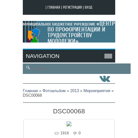
|
ГЛАВНАЯ
|
РЕГИСТРАЦИЯ
|
ВХОД
«ЦЕНТР
МУНИЦИПАЛЬНОЕ БЮДЖЕТНОЕ УЧРЕЖДЕНИЕ
ПО ПРОФОРИЕНТАЦИИ И
ТРУДОУСТРОЙСТВУ
МОЛОДЕЖИ»
МОЙ САЙТ
NAVIGATION
Главная
»
Фотоальбом
»
2013
»
Мерояприятия
»
DSC00068
DSC00068
1916
0
В реальном размере
1024x768
/ 215.3Kb